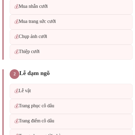
Mua nhẫn cưới
💰
Mua trang sức cưới
💰
Chụp ảnh cưới
💰
Thiệp cưới
💰
Lễ dạm ngõ
2
Lễ vật
💰
Trang phục cô dâu
💰
Trang điểm cô dâu
💰