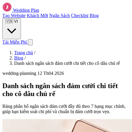
Wedding Plan
Tạo Website
Khách Mời
Ngân Sách
Checklist
Blog
🇻🇳
VI
Tải Miễn Phí
Trang chủ
/
Blog
/
Danh sách ngân sách đám cưới chi tiết cho cô dâu chú rể
wedding-planning
12 Th04 2026
Danh sách ngân sách đám cưới chi tiết
cho cô dâu chú rể
Bảng phân bổ ngân sách đám cưới đầy đủ theo 7 hạng mục chính,
giúp bạn kiểm soát chi phí và chuẩn bị đám cưới trọn vẹn.