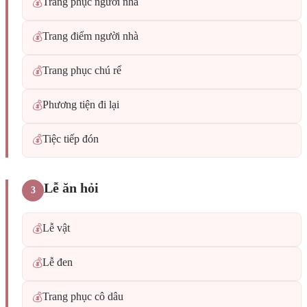
Trang phục người nhà
💰
Trang điểm người nhà
💰
Trang phục chú rể
💰
Phương tiện đi lại
💰
Tiệc tiếp đón
💰
Lễ ăn hỏi
3
Lễ vật
💰
Lễ đen
💰
Trang phục cô dâu
💰