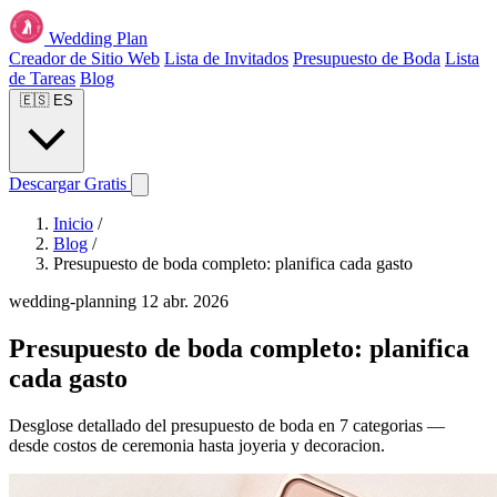
Wedding Plan
Creador de Sitio Web
Lista de Invitados
Presupuesto de Boda
Lista
de Tareas
Blog
🇪🇸
ES
Descargar Gratis
Inicio
/
Blog
/
Presupuesto de boda completo: planifica cada gasto
wedding-planning
12 abr. 2026
Presupuesto de boda completo: planifica
cada gasto
Desglose detallado del presupuesto de boda en 7 categorias —
desde costos de ceremonia hasta joyeria y decoracion.