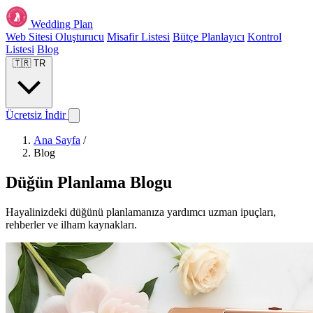
Wedding Plan
Web Sitesi Oluşturucu
Misafir Listesi
Bütçe Planlayıcı
Kontrol
Listesi
Blog
🇹🇷
TR
Ücretsiz İndir
Ana Sayfa
/
Blog
Düğün Planlama Blogu
Hayalinizdeki düğünü planlamanıza yardımcı uzman ipuçları,
rehberler ve ilham kaynakları.