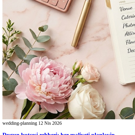
wedding-planning
12 Nis 2026
Dugun butcesi rehberi: her maliyeti planlayin